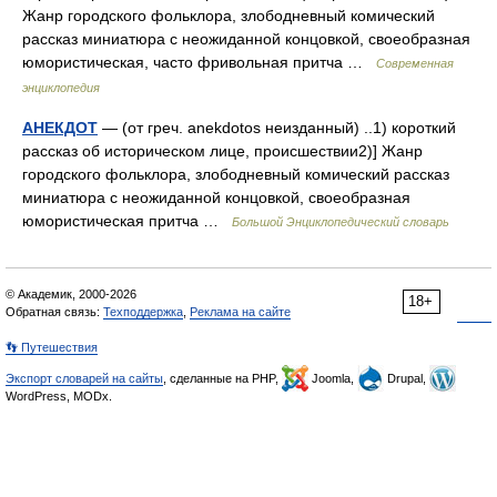
Жанр городского фольклора, злободневный комический
рассказ миниатюра с неожиданной концовкой, своеобразная
юмористическая, часто фривольная притча …
Современная
энциклопедия
АНЕКДОТ
— (от греч. anekdotos неизданный) ..1) короткий
рассказ об историческом лице, происшествии2)] Жанр
городского фольклора, злободневный комический рассказ
миниатюра с неожиданной концовкой, своеобразная
юмористическая притча …
Большой Энциклопедический словарь
© Академик, 2000-2026
18+
Обратная связь:
Техподдержка
,
Реклама на сайте
👣 Путешествия
Экспорт словарей на сайты
, сделанные на PHP,
Joomla,
Drupal,
WordPress, MODx.