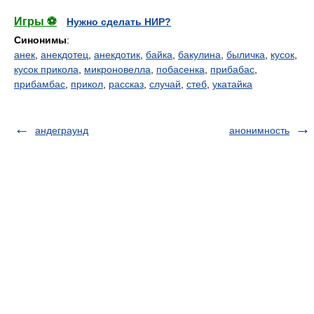
Игры ⚽
Нужно сделать НИР?
Синонимы
:
анек
,
анекдотец
,
анекдотик
,
байка
,
бакулина
,
быличка
,
кусок
,
кусок прикола
,
микроновелла
,
побасенка
,
прибабас
,
прибамбас
,
прикол
,
рассказ
,
случай
,
стеб
,
укатайка
андеграунд
анонимность