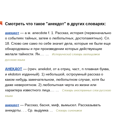
Смотреть что такое "анекдот" в других словарях:
анекдот
— а м. anecdote f. 1. Рассказ, история (первоначально
о событиях тайных, затем о любопытных, достопамятных). Сл.
18. Слово сие само по себе значит дела, которые не были еще
обнародованы и при произведении которых действующие
желали тайности. Ян.… …
Исторический словарь галлицизмов
русского языка
АНЕКДОТ
— (греч. anekdot, от a отриц. част., n плавная буква,
и ekdoton изданный). 1) небольшой, остроумный рассказ о
каком нибудь замечательном, любопытном случае, хотя бы
даже невероятном. 2) любопытная черта из жизни или
характера известного лица.… …
Словарь иностранных слов русского
языка
анекдот
— Рассказ, басня, миф, вымысел. Рассказывать
анекдоты. . .. Ср. выдумка …
Словарь синонимов