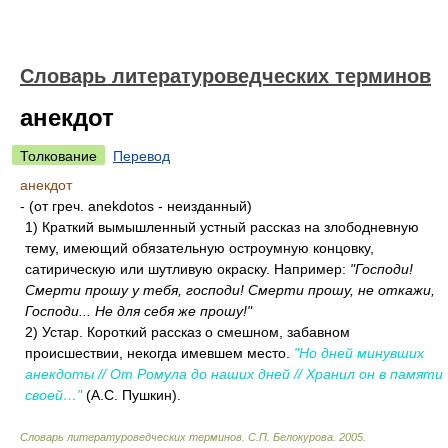
Словарь литературоведческих терминов
анекдот
Толкование
Перевод
анекдот
- (от греч. anekdotos - неизданный)
1) Краткий вымышленный устный рассказ на злободневную
тему, имеющий обязательную остроумную концовку,
сатирическую или шутливую окраску. Например:
"Господи!
Смерти прошу у тебя, господи! Смерти прошу, не откажи,
Господи... Не для себя же прошу!"
2) Устар. Короткий рассказ о смешном, забавном
происшествии, некогда имевшем место.
"Но дней минувших
анекдоты // От Ромула до наших дней // Хранил он в памяти
своей…"
(А.С. Пушкин).
Словарь литературоведческих терминов
.
С.П. Белокурова
.
2005
.